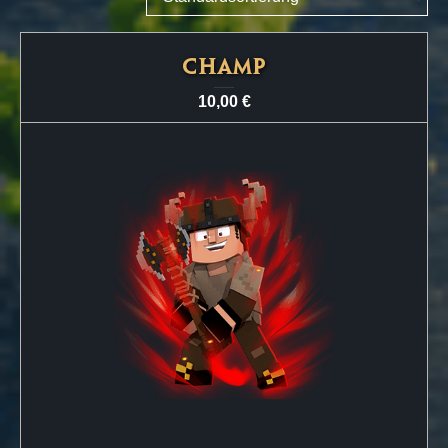
CHAMP
10,00
€