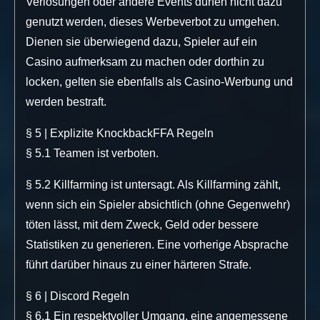
Verlosungen oder andere Events dürfen nicht dazu
genutzt werden, dieses Werbeverbot zu umgehen.
Dienen sie überwiegend dazu, Spieler auf ein
Casino aufmerksam zu machen oder dorthin zu
locken, gelten sie ebenfalls als Casino-Werbung und
werden bestraft.
§ 5 | Explizite KnockbackFFA Regeln
§ 5.1 Teamen ist verboten.
§ 5.2 Killfarming ist untersagt. Als Killfarming zählt,
wenn sich ein Spieler absichtlich (ohne Gegenwehr)
töten lässt, mit dem Zweck, Geld oder bessere
Statistiken zu generieren. Eine vorherige Absprache
führt darüber hinaus zu einer härteren Strafe.
§ 6 | Discord Regeln
§ 6.1 Ein respektvoller Umgang, eine angemessene